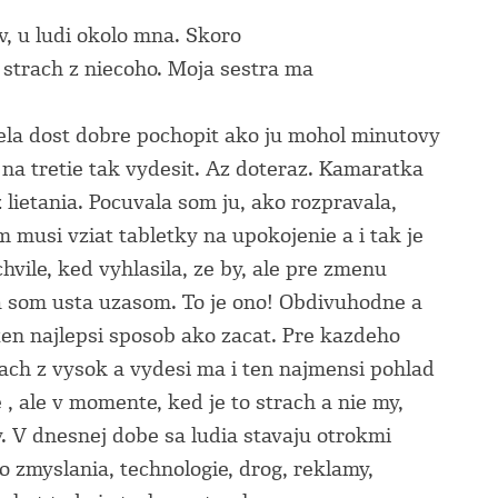
, u ludi okolo mna. Skoro
 strach z niecoho. Moja sestra ma
ela dost dobre pochopit ako ju mohol minutovy
na tretie tak vydesit. Az doteraz. Kamaratka
lietania. Pocuvala som ju, ako rozpravala,
musi vziat tabletky na upokojenie a i tak je
hvile, ked vyhlasila, ze by, ale pre zmenu
a som usta uzasom. To je ono! Obdivuhodne a
 ten najlepsi sposob ako zacat. Pre kazdeho
ach z vysok a vydesi ma i ten najmensi pohlad
, ale v momente, ked je to strach a nie my,
. V dnesnej dobe sa ludia stavaju otrokmi
o zmyslania, technologie, drog, reklamy,