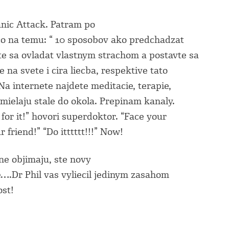
anic Attack. Patram po
co na temu: “ 10 sposobov ako predchadzat
e sa ovladat vlastnym strachom a postavte sa
 na svete i cira liecba, respektive tato
a internete najdete meditacie, terapie,
omielaju stale do okola. Prepinam kanaly.
for it!” hovori superdoktor. “Face your
 friend!” “Do itttttt!!!” Now!
ne objimaju, ste novy
e….Dr Phil vas vyliecil jedinym zasahom
ost!