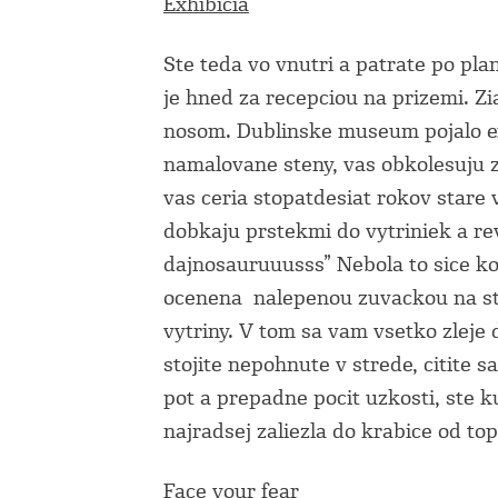
Exhibicia
Ste teda vo vnutri a patrate po pla
je hned za recepciou na prizemi. Zi
nosom. Dublinske museum pojalo ex
namalovane steny, vas obkolesuju z
vas ceria stopatdesiat rokov stare 
dobkaju prstekmi do vytriniek a re
dajnosauruuusss” Nebola to sice kos
ocenena
nalepenou zuvackou na s
vytriny. V tom sa vam vsetko zleje
stojite nepohnute v strede, citite s
pot a prepadne pocit uzkosti, ste 
najradsej zaliezla do krabice od to
Face your fear