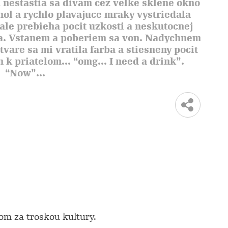
a nestastia sa divam cez velke sklene okno
hol a rychlo plavajuce mraky vystriedala
ale prebieha pocit uzkosti a neskutocnej
ha. Vstanem a poberiem sa von. Nadychnem
tvare sa mi vratila farba a stiesneny pocit
k priatelom... “omg... I need a drink”.
“Now”...
om za troskou kultury.