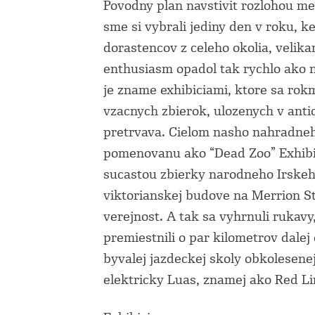
Povodny plan navstivit rozlohou me
sme si vybrali jediny den v roku, k
dorastencov z celeho okolia, velika
enthusiasm opadol tak rychlo ako n
je zname exhibiciami, ktore sa rokm
vzacnych zbierok, ulozenych v anti
pretrvava. Cielom nasho nahradneh
pomenovanu ako “Dead Zoo” Exhibici
sucastou zbierky narodneho Irskeh
viktorianskej budove na Merrion St
verejnost. A tak sa vyhrnuli rukavy,
premiestnili o par kilometrov dalej
byvalej jazdeckej skoly obkolesene
elektricky Luas, znamej ako Red Li