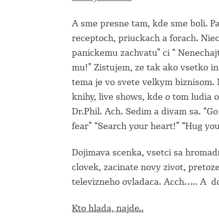
A sme presne tam, kde sme boli. P
receptoch, priuckach a forach. Nie
panickemu zachvatu” ci “ Nenechajt
mu!” Zistujem, ze tak ako vsetko ine
tema je vo svete velkym biznisom. N
knihy, live shows, kde o tom ludia 
Dr.Phil. Ach. Sedim a divam sa. “Go 
fear” “Search your heart!” “Hug your
Dojimava scenka, vsetci sa hromad
clovek, zacinate novy zivot, pretoz
televizneho ovladaca. Acch….. A
d
Kto hlada, najde..