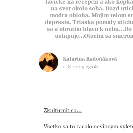
lavicke na recepcii a ako kopk
na svet okolo seba. Dazd utic
modra obloha. Mojim telom st
depresie. Triaska pomaly utic
sa a obratim hlavu k nebu...Do 
ustupuje...Otocim sa smerom 
Katarína Radoňáková
2. 8. 2009 23:08
Zkulturnit sa…
Vsetko sa to zacalo nevinnym vylet