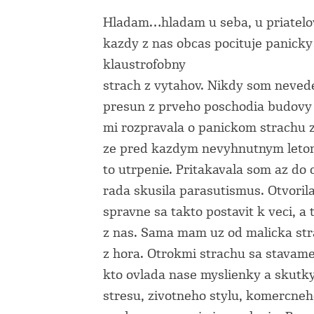
Hladam…hladam u seba, u priatelov
kazdy z nas obcas pocituje panicky
klaustrofobny
strach z vytahov. Nikdy som neved
presun z prveho poschodia budovy 
mi rozpravala o panickom strachu z 
ze pred kazdym nevyhnutnym letom 
to utrpenie. Pritakavala som az do c
rada skusila parasutismus. Otvoril
spravne sa takto postavit k veci, a
z nas. Sama mam uz od malicka str
z hora. Otrokmi strachu sa stavame 
kto ovlada nase myslienky a skutky
stresu, zivotneho stylu, komercneh