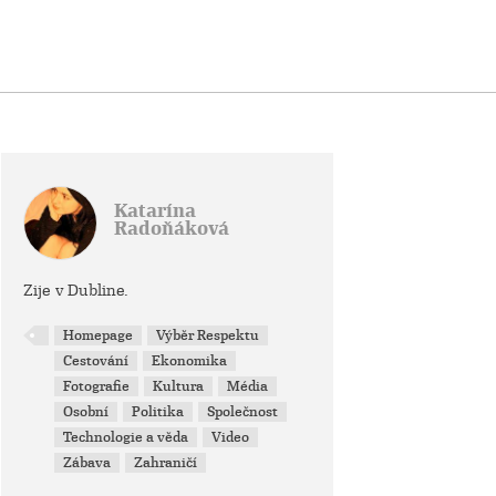
Katarína
Radoňáková
Zije v Dubline.
Homepage
Výběr Respektu
Cestování
Ekonomika
Fotografie
Kultura
Média
Osobní
Politika
Společnost
Technologie a věda
Video
Zábava
Zahraničí