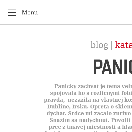
Menu
blog |
kat
PANI
Panicky zachvat je tema vel
spojovala ho s rozlicnymi fo
pravda, nezazila na vlastnej ko
Dubline, Irsku. Opreta o skle
dychat. Srdce mi zacalo zurivo 
Snazim sa nadychnut. Povolit
prec z tmavej miestnosti a hl