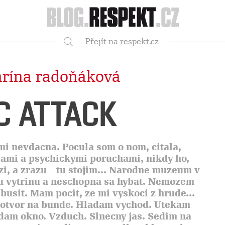
Respekt
Přejít na respekt.cz
Vyhledávání
arína radoňáková
C ATTACK
mi nevdacna. Pocula som o nom, citala,
biami a psychickymi poruchami, nikdy ho,
zi, a zrazu – tu stojim... Narodne muzeum v
nu vytrinu a neschopna sa hybat. Nemozem
busit. Mam pocit, ze mi vyskoci z hrude...
 otvor na bunde. Hladam vychod. Utekam
adam okno. Vzduch. Slnecny jas. Sedim na