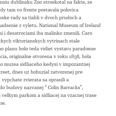
nsiu dublinsku Zoo stroskotal na fakte, ze
edy tam vo fronte postavala polovica
nske rady sa tiahli v dvoch prudoch a
adsenie z vyletu. National Museum of Ireland
i i desatrociami iba malinko zmenili. Caro
ckych viktorianskych vytrinach stale
o planu bolo teda vidiet vystavu paradoxne
a, originalne otvorena v roku 1856, bola
o muzea sidliaceho kedysi v impozantnej
reet, dnes uz bohuzial zatvorenej pre
 vypchate zvierata sa oprasili a
 do budovy nazvanej “ Colin Barracks”,
j velkym parkom a sidliacej na vzacnej trase
ne.