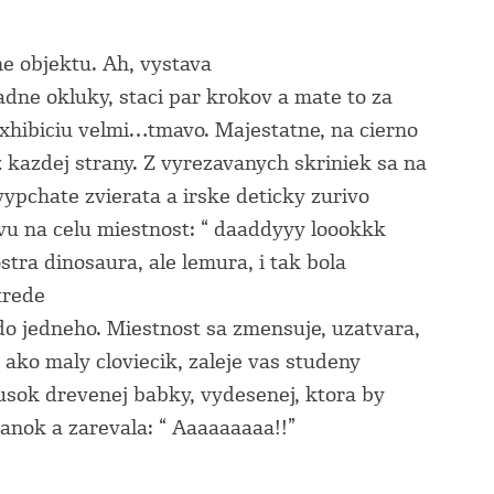
ne objektu. Ah, vystava
adne okluky, staci par krokov a mate to za
hibiciu velmi…tmavo. Majestatne, na cierno
 kazdej strany. Z vyrezavanych skriniek sa na
vypchate zvierata a irske deticky zurivo
vu na celu miestnost: “ daaddyyy loookkk
tra dinosaura, ale lemura, i tak bola
trede
 do jedneho. Miestnost sa zmensuje, uzatvara,
a ako maly cloviecik, zaleje vas studeny
kusok drevenej babky, vydesenej, ktora by
panok a zarevala: “ Aaaaaaaaa!!”