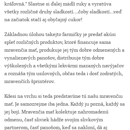
kráľovná.“ Slastne si ďalej mädlí ruky a vyratúva
všetky rozličné druhy sladkostí….čoby sladkostí…veď
na začiatok stačí aj obyčajný cukor!
Základnou úlohou takejto farmičky je predať akúsi
spleť rozličných produktov, ktoré financuje sama
mravenčia mať, produkuje jej tým dobre odmenených a
vynaliezavých panošov, distribuuje tým dobre
výškolených a všetkými lekvármi mazaných navýjačov
a roznáša tým usilovných, občas teda i dosť zodratých,
mravenčích šprintérov.
Kdesi na vrchu si teda predstavíme tú našu mravenčiu
mať. Je samozrejme iba jedna. Každý ju pozná, každý sa
jej bojí. Mravenčia mať kolektuje nahromadenú
odmenu, časť sliviek hádže svojím slivkovým
partnerom, časť panošom, keď sa nakloní, dá aj