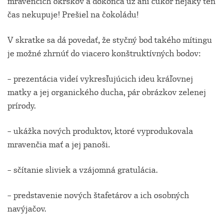
mravenčích okrskov a dokonca už ani cukor nejaký ten
čas nekupuje! Prešiel na čokoládu!
V skratke sa dá povedať, že styčný bod takého mítingu
je možné zhrnúť do viacero konštruktívných bodov:
– prezentácia videí vykresľujúcich ideu kráľovnej
matky a jej organického ducha, pár obrázkov zelenej
prírody.
– ukážka nových produktov, ktoré vyprodukovala
mravenčia mať a jej panoši.
– sčítanie sliviek a vzájomná gratulácia.
– predstavenie nových štafetárov a ich osobných
navýjačov.