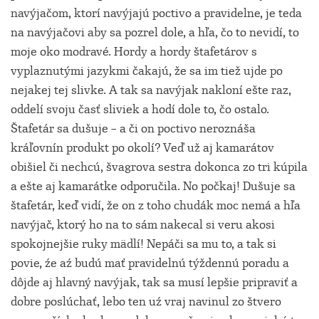
navýjačom, ktorí navýjajú poctivo a pravidelne, je teda
na navýjačovi aby sa pozrel dole, a hľa, čo to nevidí, to
moje oko modravé. Hordy a hordy štafetárov s
vyplaznutými jazykmi čakajú, že sa im tiež ujde po
nejakej tej slivke. A tak sa navýjak nakloní ešte raz,
oddelí svoju časť sliviek a hodí dole to, čo ostalo.
Štafetár sa dušuje – a či on poctivo neroznáša
kráľovnín produkt po okolí? Veď už aj kamarátov
obišiel či nechcú, švagrova sestra dokonca zo tri kúpila
a ešte aj kamarátke odporučila. No počkaj! Dušuje sa
štafetár, keď vidí, že on z toho chudák moc nemá a hľa
navýjač, ktorý ho na to sám nakecal si veru akosi
spokojnejšie ruky mädlí! Nepáči sa mu to, a tak si
povie, źe aź budú mať pravidelnú týždennú poradu a
dôjde aj hlavný navýjak, tak sa musí lepšie pripraviť a
dobre poslúchať, lebo ten uź vraj navinul zo štvero