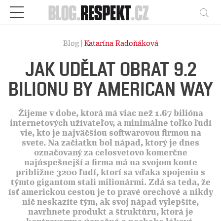
Respekt
Vy
Blog |
Katarína Radoňáková
JAK UDĚLAT OBRAT 9.2
BILIONU BY AMERICAN WAY
Žijeme v dobe, ktorá má viac než 1.67 bilióna
internetových užívateľov, a minimálne toľko ľudí
vie, kto je najväčšiou softwarovou firmou na
svete. Na začiatku bol nápad, ktorý je dnes
označovaný za celosvetovo komerčne
najúspešnejší a firma má na svojom konte
približne 3200 ľudí, ktorí sa vďaka spojeniu s
týmto gigantom stali milionármi. Zdá sa teda, že
ísť americkou cestou je to pravé orechové a nikdy
nič neskazíte tým, ak svoj nápad vylepšíte,
navrhnete produkt a štruktúru, ktorá je