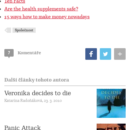
Ten Facts
Are the health supplements safe?
15 ways how to make money nowadays
Společnost
+
7
Komentáře
Další články tohoto autora
Veronika decides to die
Katarína Radoňáková, 23. 3. 2010
Panic Attack