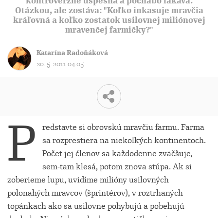
kontroverzne úspešná a pochabo lákavá.
Otázkou, ale zostáva: "Koľko inkasuje mravčia
kráľovná a koľko zostatok usilovnej miliónovej
mravenčej farmičky?"
Katarína Radoňáková
20. 5. 2011 04:05
P
redstavte si obrovskú mravčiu farmu. Farma
sa rozprestiera na niekoľkých kontinentoch.
Počet jej ćlenov sa každodenne zväčšuje,
sem-tam klesá, potom znova stúpa. Ak si
zoberieme lupu, uvidíme milióny usilovných
polonahých mravcov (šprintérov), v roztrhaných
topánkach ako sa usilovne pohybujú a pobehujú