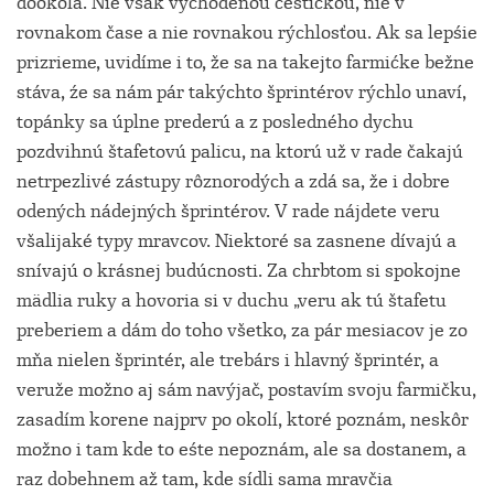
dookola. Nie vśak vychodenou cestičkou, nie v
rovnakom čase a nie rovnakou rýchlosťou. Ak sa lepśie
prizrieme, uvidíme i to, že sa na takejto farmićke bežne
stáva, źe sa nám pár takýchto šprintérov rýchlo unaví,
topánky sa úplne prederú a z posledného dychu
pozdvihnú štafetovú palicu, na ktorú už v rade čakajú
netrpezlivé zástupy rôznorodých a zdá sa, že i dobre
odených nádejných šprintérov. V rade nájdete veru
všalijaké typy mravcov. Niektoré sa zasnene dívajú a
snívajú o krásnej budúcnosti. Za chrbtom si spokojne
mädlia ruky a hovoria si v duchu „veru ak tú štafetu
preberiem a dám do toho všetko, za pár mesiacov je zo
mňa nielen šprintér, ale trebárs i hlavný šprintér, a
veruže možno aj sám navýjač, postavím svoju farmičku,
zasadím korene najprv po okolí, ktoré poznám, neskôr
možno i tam kde to eśte nepoznám, ale sa dostanem, a
raz dobehnem až tam, kde sídli sama mravčia