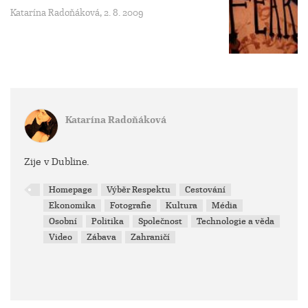
Katarína Radoňáková, 2. 8. 2009
Katarína Radoňáková
Zije v Dubline.
Homepage
Výběr Respektu
Cestování
Ekonomika
Fotografie
Kultura
Média
Osobní
Politika
Společnost
Technologie a věda
Video
Zábava
Zahraničí